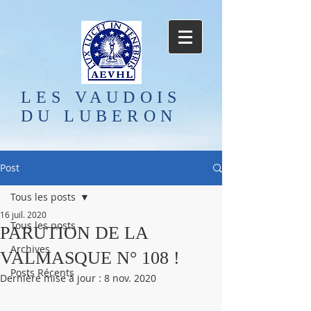
LES VAUDOIS
DU LUBERON
Post
Tous les posts
16 juil. 2020
Tous les posts
PARUTION DE LA
Archives
VALMASQUE N° 108 !
Posts Récents
Dernière mise à jour :
8 nov. 2020