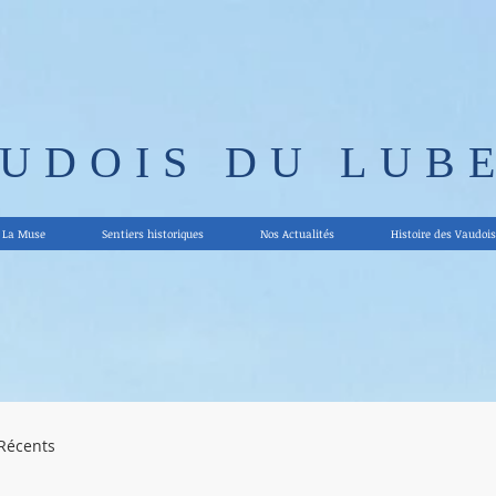
AUDOIS DU LUB
La Muse
Sentiers historiques
Nos Actualités
Histoire des Vaudois
 Récents