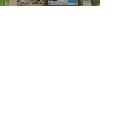
4/5 avril 2026 -
Inauguration du panneau
SPHV84 à Mérindol
24 janv.
AEVHL : appel à cotisation
2026 et aux dons