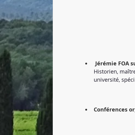
 Jérémie FOA s
Historien, maît
université, spéc
Conférences or