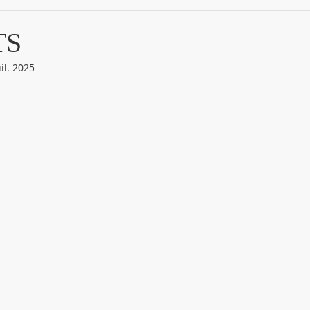
TS
uil. 2025