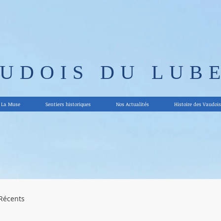
AUDOIS DU LUB
La Muse
Sentiers historiques
Nos Actualités
Histoire des Vaudois
 Récents