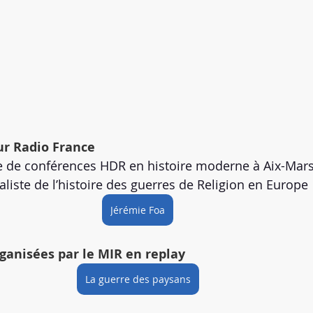
ur Radio France
re de conférences HDR en histoire moderne à Aix-Marse
ialiste de l’histoire des guerres de Religion en Europe
Jérémie Foa
ganisées par le MIR en replay
La guerre des paysans