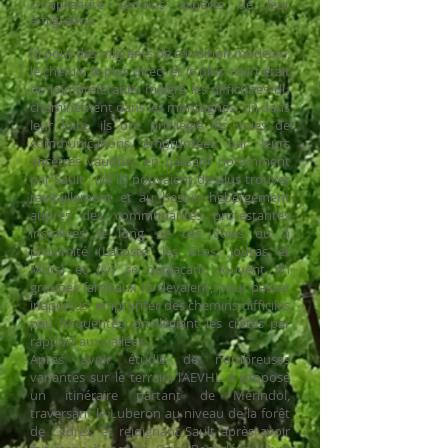
comprendre
certains aspects de leur
émigration :
(i) pour des migrants de condition modeste,
le chemin le plus direct et le plus court était
de loin préférable, malgré les difficultés du
cheminement dans les montagnes ; (ii) dans
leur fuite, ils ont privilégié les voies de
communications empruntées par leurs
ancêtres vaudois, en passant notamment
par Sault ; (iii) ils pouvaient de plus trouver
ravitaillement et au besoin hébergement
auprès des communautés protestantes
installées le long de ces voies ou à
proximité (Lacoste, les Gros, Joucas et
Murs) et (iv) se déplaçant souvent en
groupes familiaux ils devaient, pour passer
inaperçus, emprunter des chemins difficiles
peu fréquentés, privilégiant les crêtes par
rapport aux vallées.
Après avoir étudié de nombreuses
variantes sur le terrain, l’AEVHL a proposé
un itinéraire partant de Mérindol,
traversant le Luberon au niveau de la forêt
de Cèdres, et rejoignant Sault après avoir