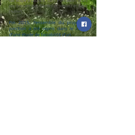
fait étape à Lacoste, Saint Pantaléon, Murs
(en passant par Gordes et Joucas) et Saint
Hu
bert.
Fin 2015, l’ensemble du projet de
jonction a été repris dans le cadre
d’une étude de faisabilité d’un
«Itinéraire de randonnée pédestre
consacré aux patrimoines huguenots
depuis le Luberon jusqu’au Vercors»
pilotée par le Parc Naturel Régional
des Baronnies Provençales (PNRBP)
et confiée au bureau d’étude
CONSULTERRE.
À partir de l’itinéraire vauclusien proposé
par l’AEVHL, cette étude de faisabilité a
identifié un itinéraire drômois à partir de
données historiques relatives aux fugitifs
des Baronnies avec l’appui de l’Association «
Histoire et Culture Huguenotes en
Baronnies Provençales ».
CONSULTERRE a remis le rapport de l’étude
au PNRBP fin 2017, il propose l'itinéraire et
ses étapes, les hébergements, les fiches