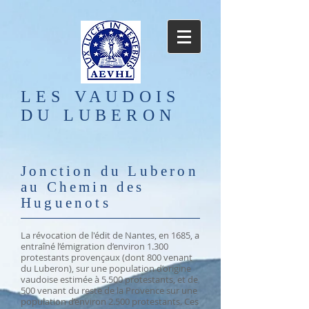
LES VAUDOIS
DU LUBERON
Jonction du Luberon
au Chemin des
Huguenots
La révocation de l'édit de Nantes, en 1685, a
entraîné l’émigration d’environ 1.300
protestants provençaux (dont 800 venant
du Luberon), sur une population d’origine
vaudoise estimée à 5.500 protestants, et de
500 venant du reste de la Provence sur une
population d’environ 2.500 protestants. Ces