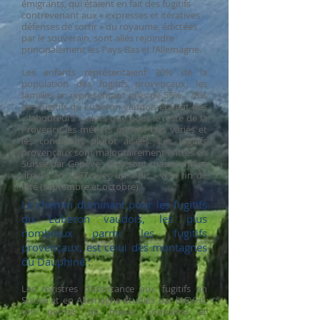
émigrants, qui étaient en fait des fugitifs
contrevenant aux « expresses et itératives
défenses de sortir » du royaume, édictées
par le souverain, sont allés rejoindre
principalement les Pays-Bas et l’Allemagne.
Les enfants représentaient 30% de la
population des fugitifs provençaux, les
familles en représentant près de 55% ; 78%
des fugitifs du Luberon vaudois étaient des
« laboureurs », alors que pour le reste de la
Provence les métiers étaient très variés et
les conditions plutôt aisées. Les fugitifs
provençaux sont majoritairement entrés en
Suisse par Genève ; ils y sont massivement
arrivés en 1687 avec un « pic » à la fin de
l’été (septembre et octobre).
Le chemin dominant pour les fugitifs
du Luberon vaudois, les plus
nombreux parmi les fugitifs
provençaux, est celui des montagnes
du Dauphiné :
Les registres d’assistance aux fugitifs en
Suisse et en Allemagne étudiés par l’AEVHL
ont permis de mieux connaître et