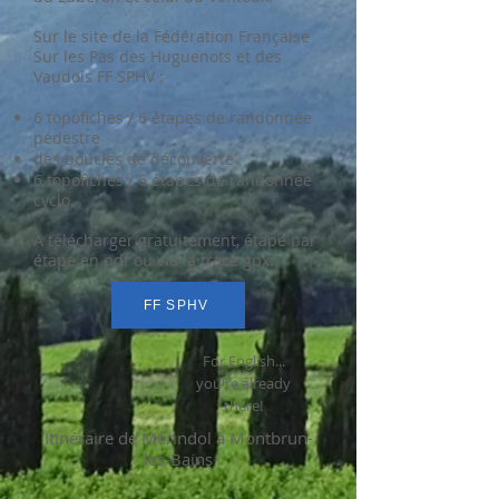
Sur le site de la Fédération Française
Sur les Pas des Huguenots et des
Vaudois FF SPHV :​
6 topofiches / 6 étapes de randonnée
pédestre
des boucles de découverte
6 topofiches / 6 étapes de randonnée
cyclo.
A télécharger gratuitement, étape par
étape en pdf ou via la trace gpx.
FF SPHV
For English...
you're already
there!
Itinéraire de Mérindol à Montbrun-
les-Bains