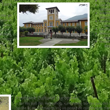
Società
 Torre
Centro 
www.fo
Amitiés
ndée en
www.hu
hèque et
Sociét
 pour
www
publie 2
Die Wa
Mémori
eidand,
www
stoire
Walden
rie de
www
trait à
Itinéraire Culturel Européen
« Sur les pas des Huguenots », nommé « Sur les pas des
Suisse et en Allemagne, est un projet de coopération tran