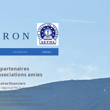
ERON
Our Partners
Contact
 partenaires
ssociations amies
aires financiers
 régional PACA:
www.maregionsud.fr
r mille valdese:
topermillevaldese.org
ion du Protestantisme:
ndationduprotestantisme.org