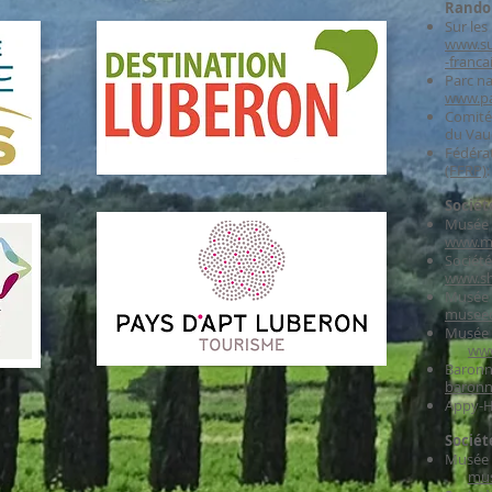
Rand
Sur les
www.su
-franca
Parc na
www.pa
Comité
du Vau
Fédéra
(FFRP)
Sociét
Musée v
www.mu
Société
www.sh
Musée 
museed
Musée 
ww
Baronn
baronn
Appy-Hi
Sociét
Musée I
mus