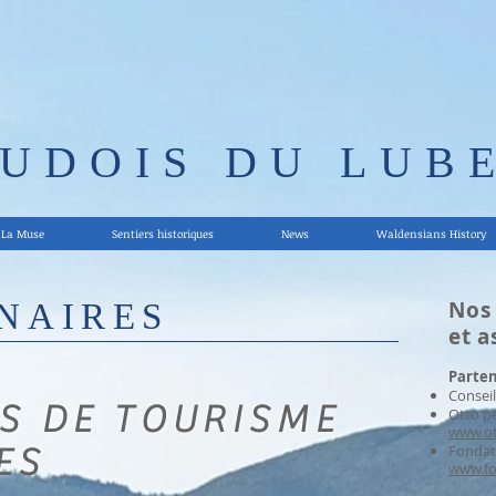
AUDOIS DU LUB
La Muse
Sentiers historiques
News
Waldensians History
Nos
NAIRES
et a
Parten
Conseil
ES DE TOURISME
Otto pe
www.ot
Fondat
ES
www.fo