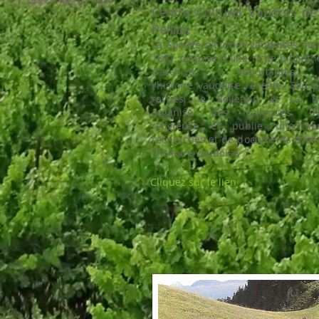
Centre Culturel Vaudois de
Pellice
La Société d'Etudes vaudoises, fo
1881, dispose d'une riche bibliot
d'archives importantes
l'histoire vaudoise récente. Elle 
revues, le Bolletino et La B
organise des colloques d'hi
religieuse et publie une sé
recherches et de documents ayant 
l'histoire vaudoise
Cliquez sur le lien