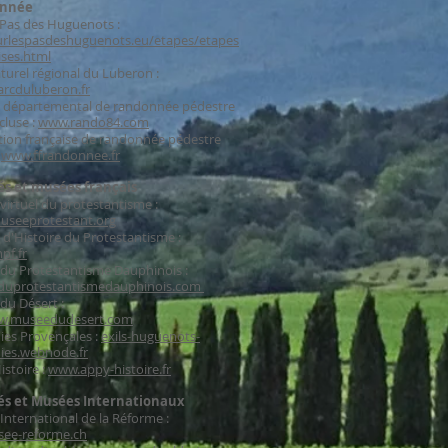
onnée
 Pas des Huguenots :
rlespasdeshuguenots.eu/etapes/etapes
ises.html
turel régional du Luberon :
rcduluberon.fr
 départemental de randonnée pédestre
cluse :
www.rando84.com
tion française de randonnée pédestre
:
www.ffrandonnee.fr
és et musées français
irtuel du protestantisme :
seeprotestant.org
 d'Histoire du Protestantisme :
pf.fr
du Protestantisme Dauphinois :
uprotestantismedauphinois.com
du Désert :
w.museedudesert.com
ies Provençales :
exils-huguenots-
ies.webnode.fr
stoire :
www.appy-histoire.fr
és et Musées Internationaux
nternational de la Réforme :
ee-reforme.ch