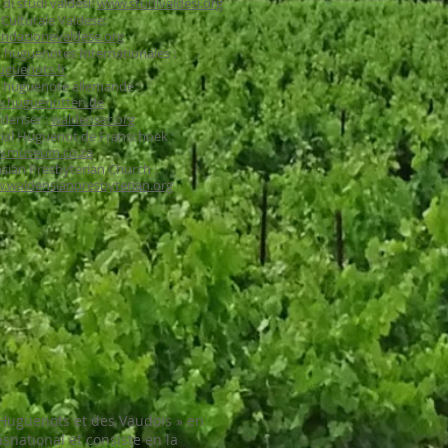
 di studi valdesi:
www.studivaldesi.org
Culturale Valdese:
ndazionevaldese.org
 huguenotes Internationales :
guenots.fr
é huguenote allemande :
.huguenotten.de
ldenser :
waldenser.org
al Huguenot de Franschoek :
.museum.co.za
sian Presbyterian Church :
.waldensianpresbyterian.org
 Huguenots et des Vaudois » en
snational et consiste en la