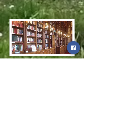
Documentation
1 - Bibliothèque de La Muse:
catalogue des ouvrages à consulter
sur place
La bibliothèque de la Muse,
constamment enrichie, vous offre la
possibilité de faire des recherches
historiques sur le mouvement vaudois
et le protestantisme. Pour y accéder, il
vous suffit de prendre rendez-vous au