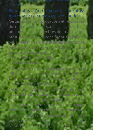
l'année.
Pour plus d'informations consultez
notre page
La Muse - Mus
é
e Vaudois
.
Certaines de nos publications et ressources
documentaires sont accessibles
uniquement aux membres de l'association.
Ainsi, nous vous invitons à nous rejoindre
pour bénéficier de l'intégralité de notre
revue (voir sommaire à droite) dont nous
publions deux numéros par an, ainsi qu'à
l'ensemble des documents accessibles via
l'Espace Membres
Nous tenons à la disposition de nos
adhérents une bibliothèque, à la Muse,
centre d'évocation de l'histoire vaudoise,
siège de notre Association.
Cette bibliothèque thématique est
accessible aux étudiants et chercheurs et
comprend un peu plus de 800 ouvrages et
1000 magazines en rapport avec les sujets
d'études de l'Association. En complément,
vous y trouverez l'ensemble de nos
publications depuis la création de
l'Association en 1977, les textes des