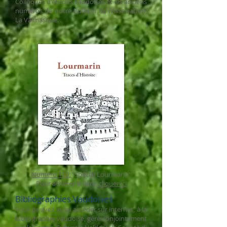
Colloques d'études vaudoises et les anciens
numéros de notre Bulletin de l'Association,
La Valmasque.
Numéro 110:
"Spécial Lourmarin"
Pour acheter le livre,
cliquer ici
Bibliographies Vaudoises
Vous pouvez aussi accéder sur internet, à la
bibliographie vaudoise, géré conjointement