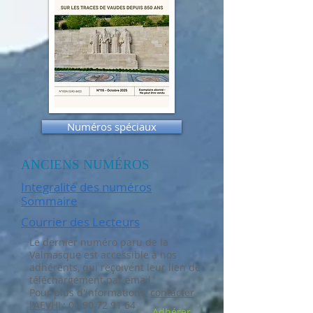
Numéros spéciaux
ANCIENS NUM
É
ROS
Integralit
é
des num
é
ros
Sommaire
Courrier des Lecteurs
Le dernier numéro paru de la
Valmasque est accessible à nos
adhérents, qui reçoivent leur lien de
téléchargement par email.
Pour plus d'informations,
contacter
l'AEVHL
:
04 90 72 91 64
Adhérer