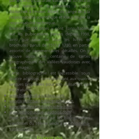
par le Centro Culturale Valdese, la Società di
Studi Valdesi et la Johannes a Lasco
Bibliothek à Emden. Albert de Lange en a la
responsabilité scientifique et Klaus Vogler la
responsabilité technique.
Environ 10.000 titres y sont consultables,
sur les publications parues depuis 1998,
ainsi que ceux de tous les livres et
brochures parus de 1510 à 1710, en partie
assortis de commentaires détaillés. On y
trouve aussi une centaine de cartes
géographiques des Vallées vaudoises avec
une image.
Cette bibliographie est accessible sous
quatre adresses, correspondant aux quatre
langues proposées pour son utilisation, qui
est gratuite.
www.bibliografia-valdese.com
,
www.waldensian-bibliography.com
,
www.Waldenserbibliographie.com
www.bibliographie-vaudoise.com
"
Pour en savoir plus sur les bibliographies
vaudoises du 16ème siècle à la
bibliografia-
valdese.com.
En savoir plus