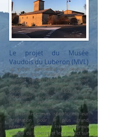
Le projet du Musée
Vaudois du Luberon (MVL)
Le projet permettra de découvrir
l’histoire des Vaudois venus du
Piémont et des Hautes Alpes, pour
s’établir dans le Luberon durant la
période de 1460 à 1560 et s’y
développer jusqu’à ce jour, en
participant activement à la vie
économique et sociale.
Il présentera leurs spécificités, leur
intégration pour le plus grand
nombre, dans de très nombreux
villages du Luberon et leur impact sur