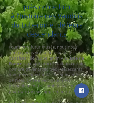
près ou de loin
à l’histoire des Vaudois
du Luberon et de leurs
descendants
Pour notre futur musée, nous nous
interrogeons sur la possibilité de
bénéficier de l’Appellation
« Musée de
France »
, ce qui procurerait un certain
nombre d’avantages très intéressants,
dont des opportunités de subventions
de l’État. Cette investigation est
probablement très ambitieuse, mais
pourquoi ne pas l’approfondir ?
La France compte aujourd’hui un peu
plus de 1.200 musées de France, au
sens de la loi du 4 janvier 2002. Ceci
suppose en particulier de disposer
d’une « collection permanente
composée de biens et objets dont la