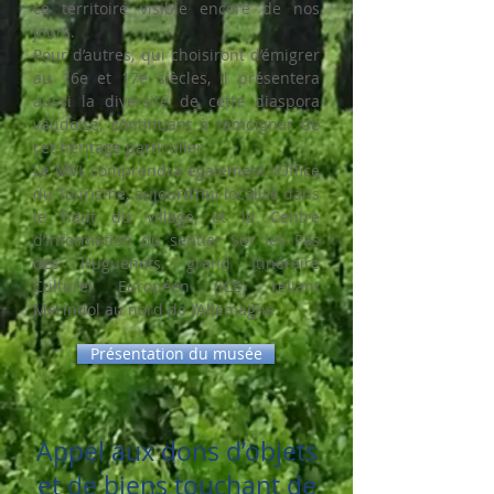
ce territoire visible encore de nos
jours.
Pour d’autres, qui choisiront d’émigrer
au 16e et 17e siècles, il présentera
aussi la diversité de cette diaspora
vaudoise, continuant à témoigner de
cet héritage particulier.
Le MVL comprendra également l’Office
du Tourisme, aujourd’hui localisé dans
le haut du village, et le Centre
d’information du sentier Sur les Pas
des Huguenots, grand Itinéraire
Culturel Européen (ICE) reliant
Mérindol au nord de l’Allemagne.
Présentation du musée
Appel aux dons d’objets
et de biens touchant de