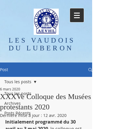
LES VAUDOIS
DU LUBERON
Post
Tous les posts
6 mars 2020
Tous les posts
XXXVe Colloque des Musées
Archives
protestants 2020
Posts Récents
Dernière mise à jour :
12 avr. 2020
Initialement programmé du 30 
avril au 3 mai 2020
, le colloque est 