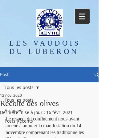
LES VAUDOIS
DU LUBERON
Post
Tous les posts
12 nov. 2020
Tous les posts
Récolte des olives
Archives
Dernière mise à jour :
16 févr. 2021
Le respect du confinement nous ayant 
Posts Récents
amené à annuler la manifestation du 14 
novembre comprenant les traditionnelles 