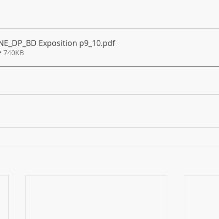
E_DP_BD Exposition p9_10
.pdf
• 740KB