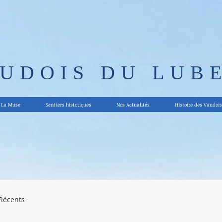
AUDOIS DU LUB
La Muse
Sentiers historiques
Nos Actualités
Histoire des Vaudois
 Récents