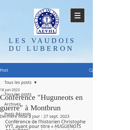
LES VAUDOIS
DU LUBERON
Post
Tous les posts
18 juin 2023
Tous les posts
Conférence "Huguneots en
Archives
guerre" à Montbrun
Posts Récents
Dernière mise à jour :
27 sept. 2023
Conférence de l’historien Christophe 
VYT, ayant pour titre « 
HUGUENOTS 