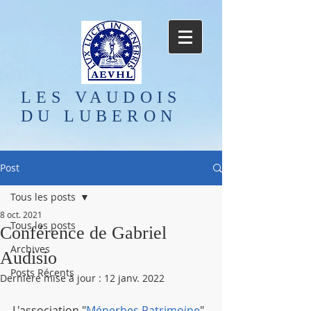
LES VAUDOIS
DU LUBERON
Post
Tous les posts
8 oct. 2021
Tous les posts
Conférence de Gabriel
Archives
Audisio
Posts Récents
Dernière mise à jour :
12 janv. 2022
L'association "
Ménerbes Patrimoine
" 