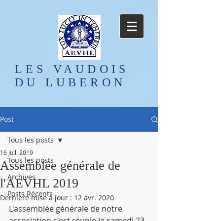
LES VAUDOIS
DU LUBERON
Post
Tous les posts
16 juil. 2019
Tous les posts
Assemblée générale de
Archives
l'AEVHL 2019
Posts Récents
Dernière mise à jour :
12 avr. 2020
L'assemblée générale de notre 
association s'est réunie le samedi 23 