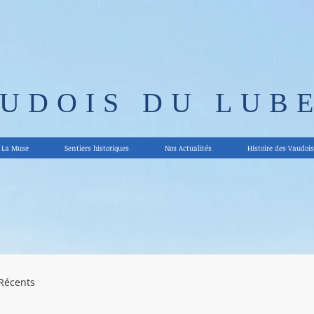
AUDOIS DU LUB
La Muse
Sentiers historiques
Nos Actualités
Histoire des Vaudois
 Récents