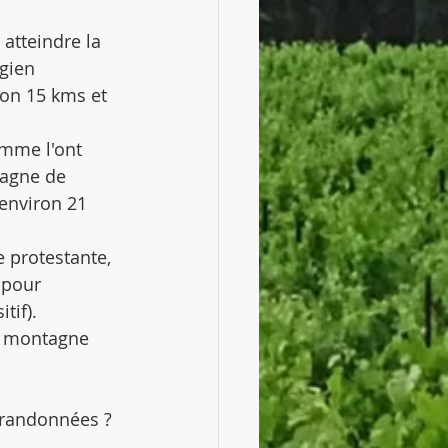
atteindre la 
gien 
ron 15 kms et 
omme l'ont 
tagne de 
environ 21 
e protestante, 
 pour 
tif).
a montagne 
 randonnées ?