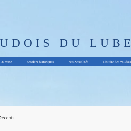
AUDOIS DU LUB
La Muse
Sentiers historiques
Nos Actualités
Histoire des Vaudois
 Récents