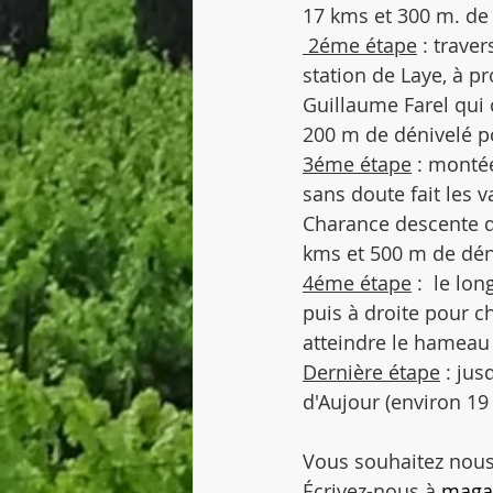
17 kms et 300 m. de d
 2éme étape
 : trave
station de Laye, à pr
Guillaume Farel qui 
200 m de dénivelé pos
3éme étape
 : montée
sans doute fait les 
Charance descente da
kms et 500 m de déni
4éme étape
 :  le lo
puis à droite pour 
atteindre le hameau 
Dernière étape
 : ju
d'Aujour (environ 19
Vous souhaitez nous 
Écrivez-nous à 
magal