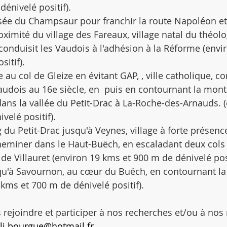
énivelé positif).
rsée du Champsaur pour franchir la route Napoléon et 
oximité du village des Fareaux, village natal du théolo
conduisit les Vaudois à l'adhésion à la Réforme (envi
itif).
 au col de Gleize en évitant GAP, , ville catholique, c
vaudois au 16e siècle, en  puis en contournant la mon
ns la vallée du Petit-Drac à La-Roche-des-Arnauds. (
velé positif).
ng du Petit-Drac jusqu'à Veynes, village à forte présenc
cheminer dans le Haut-Buëch, en escaladant deux cols
de Villauret (environ 19 kms et 900 m de dénivelé posi
squ'à Savournon, au cœur du Buëch, en contournant l
 kms et 700 m de dénivelé positif).
rejoindre et participer à nos recherches et/ou à nos
i.bourgue@hotmail.fr