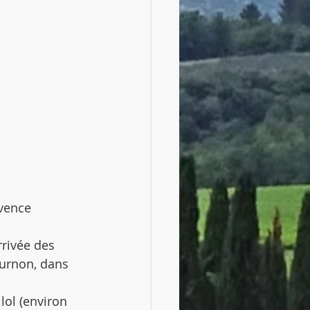
vence 
rrivée des 
ournon, dans 
lol (environ 