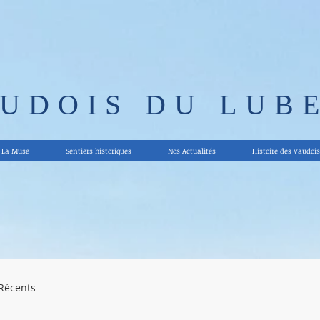
AUDOIS DU LUB
La Muse
Sentiers historiques
Nos Actualités
Histoire des Vaudois
 Récents