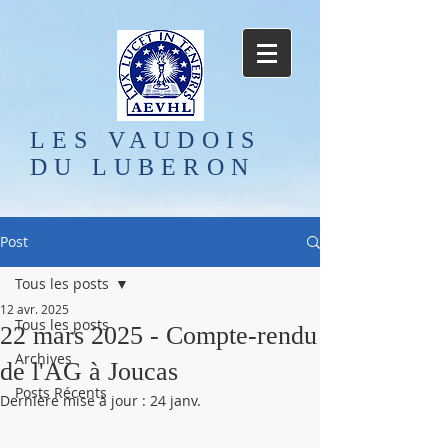
LES VAUDOIS
DU LUBERON
Post
Tous les posts
12 avr. 2025
Tous les posts
22 mars 2025 - Compte-rendu
Archives
de l'AG à Joucas
Posts Récents
Dernière mise à jour :
24 janv.