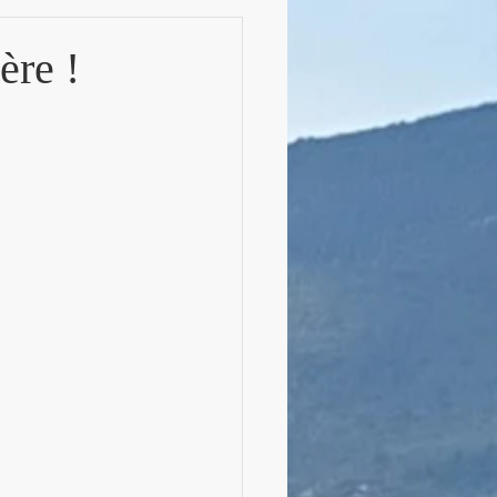
ère !