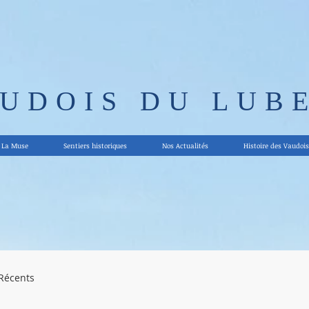
AUDOIS DU LUB
La Muse
Sentiers historiques
Nos Actualités
Histoire des Vaudois
 Récents